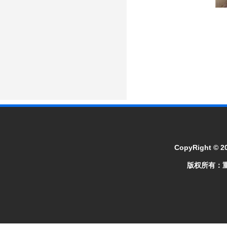
CopyRight © 2
版权所有：