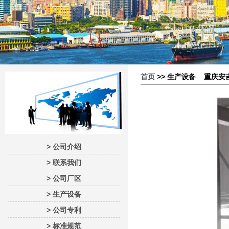
首页
>> 生产设备 重庆安吉科
> 公司介绍
> 联系我们
> 公司厂区
> 生产设备
> 公司专利
> 标准规范